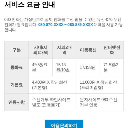
서비스 요금 안내
080 전화는 가상번호로 실제 전화를 수신 받을 수 있는 유선·070·무선
전화가 필요합니다.
080-870-XXXX ~ 080-889-XXXX
대역을 사용 가능
합니다.
시내/시
시외2대
인터넷전
구분
이동통신
외1대역
역
화
080
49.5원/3
15.18
71.5원/3
전
통화료
17.193원
분
원/10초
분
화
요
금
4,400원 X 착신회선
11,000원 X 착신회선
기본료
내
(기본형)
(프리미엄형)
용
수신거부 확인사이트
문자사이트 080 수신
연동사항
별도 (연동불가)
거부 연동
이용문의하기