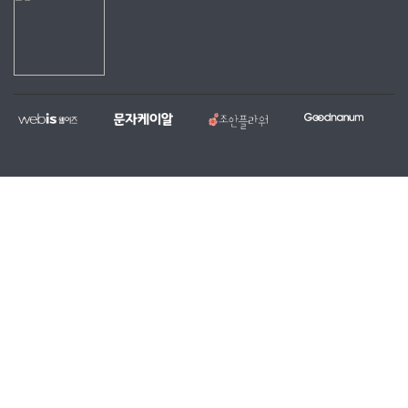
웹
문
조
굿
홈
대
전
복
이
자
안
나
페
량
국
지,
즈
케
플
눔
이
문
당
단
이
라
지
자,
일
체
알
워
제
알
꽃
홈
작
림
배
페
전
톡
달
이
문
서
서
지
업
비
비
무
체
스
스
료
제
작