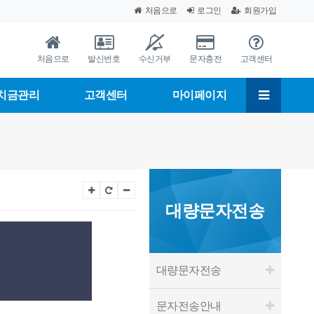
처음으로
로그인
회원가입
처음으로
발신번호
수신거부
문자충전
고객센터
치금관리
고객센터
마이페이지
대량문자전송
대량문자전송
문자전송안내