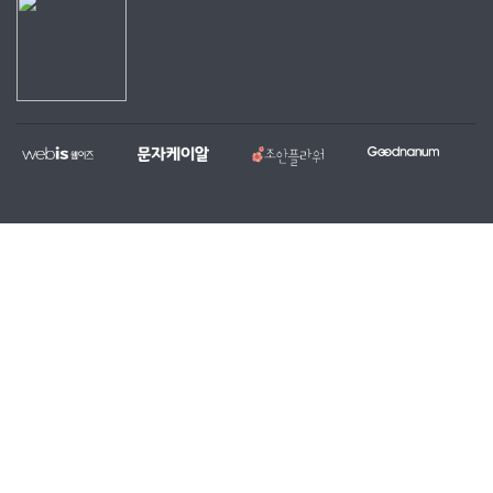
웹
문
조
굿
홈
대
전
복
이
자
안
나
페
량
국
지,
즈
케
플
눔
이
문
당
단
이
라
지
자,
일
체
알
워
제
알
꽃
홈
작
림
배
페
전
톡
달
이
문
서
서
지
업
비
비
무
체
스
스
료
제
작