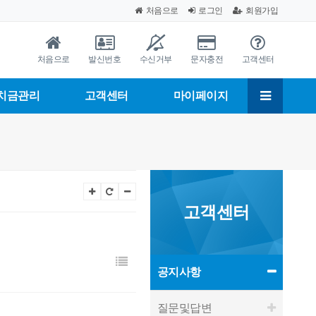
처음으로
로그인
회원가입
처음으로
발신번호
수신거부
문자충전
고객센터
치금관리
고객센터
마이페이지
고객센터
공지사항
질문및답변