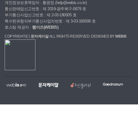
개인정보보호책임자 : 황윤정 (help@webis.co.kr)
통신판매업신고번호 : 제 2019-광주북구-0679 호
부가통신사업신고번호 : 제 2-03-180005 호
특수한유형의부가통신사업자번호 : 제 3-03-180006 호
호스팅 제공자 :
웹이즈(WEBIS)
COPYRIGHT(C)
문자케이알
ALL RIGHTS RESERVED. DESIGNED BY
WEBIS
웹
문
조
굿
홈
대
전
복
이
자
안
나
페
량
국
지,
즈
케
플
눔
이
문
당
단
이
라
지
자,
일
체
알
워
제
알
꽃
홈
작
림
배
페
전
톡
달
이
문
서
서
지
업
비
비
무
체
스
스
료