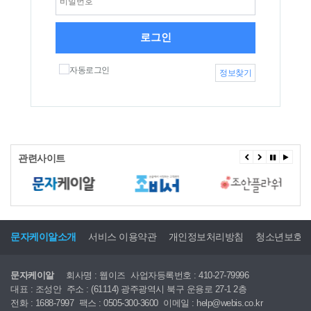
로그인
자동로그인
정보찾기
관련사이트
문자케이알소개
서비스 이용약관
개인정보처리방침
청소년보호
문자케이알
회사명 : 웹이즈
사업자등록번호 : 410-27-79996
대표 : 조성안
주소 : (61114) 광주광역시 북구 운용로 27-1 2층
전화 : 1688-7997
팩스 : 0505-300-3600
이메일 : help@webis.co.kr