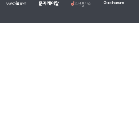
웹
문
조
굿
홈
대
전
복
이
자
안
나
페
량
국
지,
즈
케
플
눔
이
문
당
단
이
라
지
자,
일
체
알
워
제
알
꽃
홈
작
림
배
페
전
톡
달
이
문
서
서
지
업
비
비
무
체
스
스
료
제
작