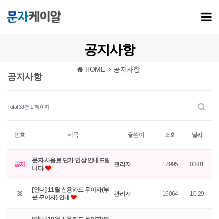
공지사항
HOME
공지사항
공지사항
Total 39건
1 페이지
번호
제목
글쓴이
조회
날짜
문자 사용료 단가 인상 안내드립
공지
관리자
17995
03-01
니다.
[안내] 11월 신용카드 무이자(부
38
관리자
16064
10-29
분 무이자) 안내