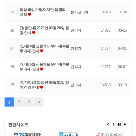
피싱 의심 가입자 차단 및 탈퇴
29
문자코리아
14828
11-04
처리
[점검안내] 2020년 03월 28일 점
28
관리자
14821
03-25
검 안내
[안내] 4월 신용카드 무이자(부분
27
관리자
14774
04-01
무이자) 안내
[안내] 6월 신용카드 무이자(부분
26
관리자
14767
06-01
무이자) 안내
[정기점검] 2020년 03월 21일 정
25
관리자
14588
03-18
기 점검 안내
2
3
1
관련사이트