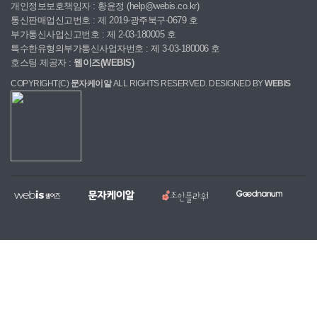
개인정보보호책임자 : 황윤정 (help@webis.co.kr)
통신판매업신고번호 : 제 2019-광주북구-0679 호
부가통신사업신고번호 : 제 2-03-180005 호
특수한유형의부가통신사업자번호 : 제 3-03-180006 호
호스팅 제공자 :
웹이즈(WEBIS)
COPYRIGHT(C)
문자케이알
ALL RIGHTS RESERVED. DESIGNED BY
WEBIS
웹
문
조
굿
홈
대
전
복
이
자
안
나
페
량
국
지,
즈
케
플
눔
이
문
당
단
이
라
지
자,
일
체
알
워
제
알
꽃
홈
작
림
배
페
전
톡
달
이
문
서
서
지
업
비
비
무
체
스
스
료