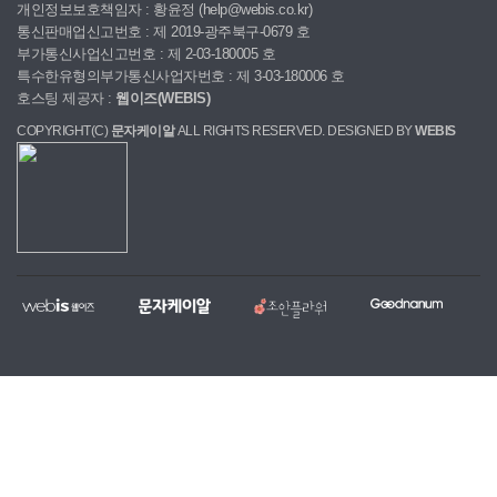
개인정보보호책임자 : 황윤정 (help@webis.co.kr)
통신판매업신고번호 : 제 2019-광주북구-0679 호
부가통신사업신고번호 : 제 2-03-180005 호
특수한유형의부가통신사업자번호 : 제 3-03-180006 호
호스팅 제공자 :
웹이즈(WEBIS)
COPYRIGHT(C)
문자케이알
ALL RIGHTS RESERVED. DESIGNED BY
WEBIS
웹
문
조
굿
홈
대
전
복
이
자
안
나
페
량
국
지,
즈
케
플
눔
이
문
당
단
이
라
지
자,
일
체
알
워
제
알
꽃
홈
작
림
배
페
전
톡
달
이
문
서
서
지
업
비
비
무
체
스
스
료