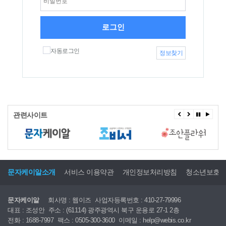
로그인
자동로그인
정보찾기
관련사이트
문자케이알소개
서비스 이용약관
개인정보처리방침
청소년보호
문자케이알
회사명 : 웹이즈
사업자등록번호 : 410-27-79996
대표 : 조성안
주소 : (61114) 광주광역시 북구 운용로 27-1 2층
전화 : 1688-7997
팩스 : 0505-300-3600
이메일 : help@webis.co.kr