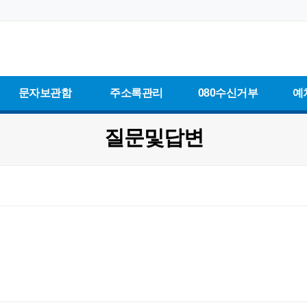
문자보관함
주소록관리
080수신거부
예
질문및답변