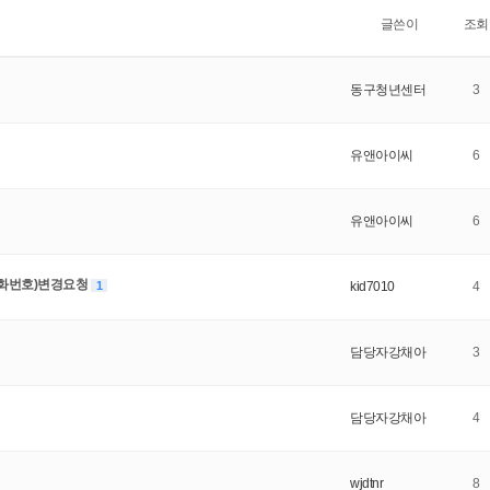
글쓴이
조회
동구청년센터
3
유앤아이씨
6
유앤아이씨
6
화번호)변경요청
1
kid7010
4
담당자강채아
3
담당자강채아
4
wjdtnr
8