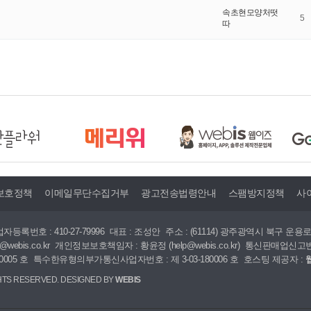
속초현모양처떳
5
따
보호정책
이메일무단수집거부
광고전송법령안내
스팸방지정책
사
자등록번호 : 410-27-79996
대표 : 조성안
주소 : (61114) 광주광역시 북구 운용로 
@webis.co.kr
개인정보보호책임자 : 황윤정 (help@webis.co.kr)
통신판매업신고번호 
005 호
특수한유형의부가통신사업자번호 : 제 3-03-180006 호
호스팅 제공자 :
HTS RESERVED. DESIGNED BY
WEBIS