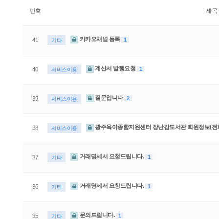
번호
제목
카카오채널 등록
1
41
기타
계산서 발행요청
1
40
서비스이용
질문입니다
2
39
서비스이용
광주육아종합지원센터 장난감도서관 회원정보(전
38
서비스이용
거래명세서 요청드립니다.
1
37
기타
거래명세서 요청드립니다.
1
36
기타
문의드립니다.
1
35
기타