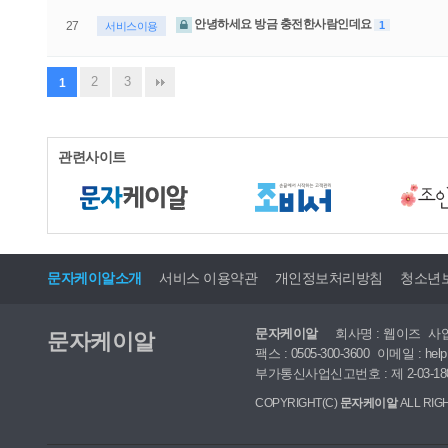
안녕하세요 방금 충전한사람인데요
1
27
서비스이용
2
3
1
관련사이트
문자케이알소개
서비스 이용약관
개인정보처리방침
청소년
문자케이알
회사명 : 웹이즈
사업
문자케이알
팩스 : 0505-300-3600
이메일 : help
부가통신사업신고번호 : 제 2-03-180
COPYRIGHT(C)
문자케이알
ALL RIG