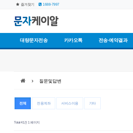
즐겨찾기
1688-7997
대량문자전송
카카오톡
전송·예약결과
질문및답변
전체
전용계좌
서비스이용
기타
Total 41건
1 페이지